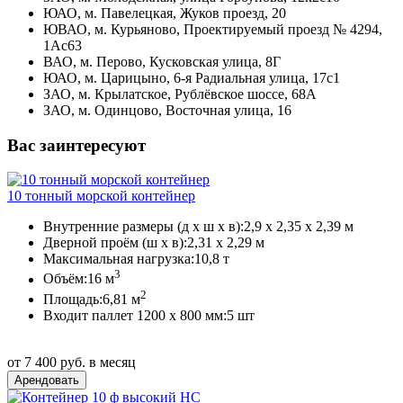
ЮАО, м. Павелецкая, Жуков проезд, 20
ЮВАО, м. Курьяново, Проектируемый проезд № 4294,
1Ас63
ВАО, м. Перово, Кусковская улица, 8Г
ЮАО, м. Царицыно, 6-я Радиальная улица, 17с1
ЗАО, м. Крылатское, Рублёвское шоссе, 68А
ЗАО, м. Одинцово, Восточная улица, 16
Вас заинтересуют
10 тонный морской контейнер
Внутренние размеры (д х ш х в):
2,9 х 2,35 х 2,39 м
Дверной проём (ш х в):
2,31 х 2,29 м
Максимальная нагрузка:
10,8 т
3
Объём:
16 м
2
Площадь:
6,81 м
Входит паллет 1200 х 800 мм:
5 шт
от 7 400 руб. в месяц