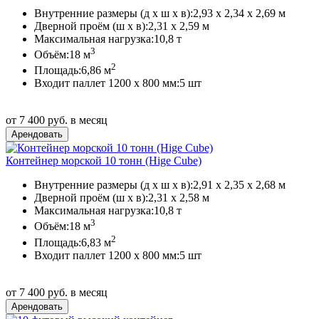
Внутренние размеры (д х ш х в):
2,93 х 2,34 х 2,69 м
Дверной проём (ш х в):
2,31 х 2,59 м
Максимальная нагрузка:
10,8 т
3
Объём:
18 м
2
Площадь:
6,86 м
Входит паллет 1200 х 800 мм:
5 шт
от 7 400 руб. в месяц
Контейнер морской 10 тонн (Hige Сube)
Внутренние размеры (д х ш х в):
2,91 х 2,35 х 2,68 м
Дверной проём (ш х в):
2,31 х 2,58 м
Максимальная нагрузка:
10,8 т
3
Объём:
18 м
2
Площадь:
6,83 м
Входит паллет 1200 х 800 мм:
5 шт
от 7 400 руб. в месяц