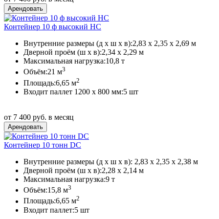
Контейнер 10 ф высокий HC
Внутренние размеры (д х ш х в):
2,83 х 2,35 х 2,69 м
Дверной проём (ш х в):
2,34 х 2,29 м
Максимальная нагрузка:
10,8 т
3
Объём:
21 м
2
Площадь:
6,65 м
Входит паллет 1200 х 800 мм:
5 шт
от 7 400 руб. в месяц
Контейнер 10 тонн DC
Внутренние размеры (д х ш х в):
2,83 х 2,35 х 2,38 м
Дверной проём (ш х в):
2,28 х 2,14 м
Максимальная нагрузка:
9 т
3
Объём:
15,8 м
2
Площадь:
6,65 м
Входит паллет:
5 шт