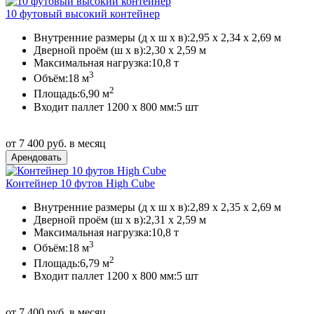
10 футовый высокий контейнер
Внутренние размеры (д х ш х в):
2,95 х 2,34 х 2,69 м
Дверной проём (ш х в):
2,30 х 2,59 м
Максимальная нагрузка:
10,8 т
3
Объём:
18 м
2
Площадь:
6,90 м
Входит паллет 1200 х 800 мм:
5 шт
от 7 400 руб. в месяц
Контейнер 10 футов High Cube
Внутренние размеры (д х ш х в):
2,89 х 2,35 х 2,69 м
Дверной проём (ш х в):
2,31 х 2,59 м
Максимальная нагрузка:
10,8 т
3
Объём:
18 м
2
Площадь:
6,79 м
Входит паллет 1200 х 800 мм:
5 шт
от 7 400 руб. в месяц