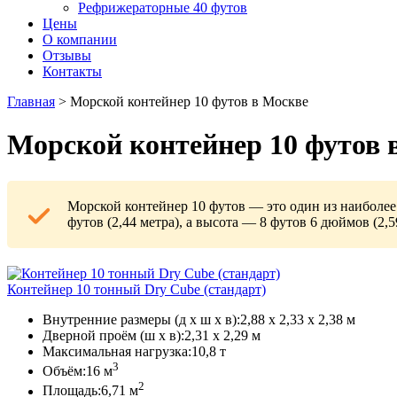
Рефрижераторные 40 футов
Цены
О компании
Отзывы
Контакты
Главная
>
Морской контейнер 10 футов в Москве
Морской контейнер 10 футов 
Морской контейнер 10 футов — это один из наиболее 
футов (2,44 метра), а высота — 8 футов 6 дюймов (2,
Контейнер 10 тонный Dry Cube (стандарт)
Внутренние размеры (д х ш х в):
2,88 х 2,33 х 2,38 м
Дверной проём (ш х в):
2,31 х 2,29 м
Максимальная нагрузка:
10,8 т
3
Объём:
16 м
2
Площадь:
6,71 м